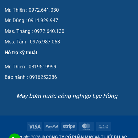
Mr. Thiện : 0972.641.030
Mr. Dũng : 0914.929.947
Mss. Thắng : 0972.640.130
Mss. Tâm : 0976.987.068
Hỗ trợ kỹ thuật
Mr. Thiện : 0819519999
Bảo hành : 0916252286
Máy bơm nước công nghiệp Lạc Hồng
Visa
PayPal
Stripe
MasterCard
Cash
On
Copyright 2026 ©
CÔNG TY CỔ PHẦN MÁY VÀ THIẾT BỊ LẠC