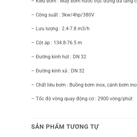
– Kiểu bơm : Máy bơm nước trục đứng đa tầng 
– Công suất : 3kw/4hp/380V
– Lưu lượng : 2.4-7.8 m3/h
– Cột áp : 134.8-76.5 m
– Đường kính hút : DN 32
– Đường kính xả : DN 32
– Chất liêu bơm : Buồng bơm inox, cánh bơm inox
– Tốc độ vòng quay động cơ : 2900 vòng/phút
SẢN PHẨM TƯƠNG TỰ