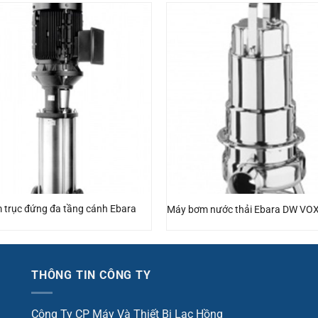
trục đứng đa tầng cánh Ebara
Máy bơm nước thải Ebara DW VO
THÔNG TIN CÔNG TY
Công Ty CP Máy Và Thiết Bị Lạc Hồng