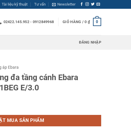
Tài liệu kỹ thuật
Tư vấn
Newsletter
0
02422.145.952 - 0912849968
GIỎ HÀNG /
0
₫
ĐĂNG NHẬP
g áp Ebara
ng đa tầng cánh Ebara
1BEG E/3.0
 Ebara EVMSG 5 15F5 Q1BEG E/3.0 số lượng
ẶT MUA SẢN PHẨM