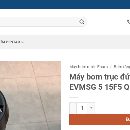
ƠM PENTAX
Máy bơm nước Ebara
/
Bơm tăn
Máy bơm trục đứ
EVMSG 5 15F5 Q
Máy bơm trục đứng đa tầng cánh
Đ