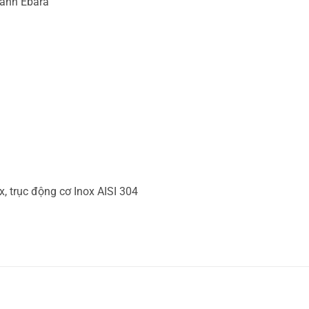
cánh Ebara
, trục động cơ Inox AISI 304