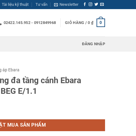
Tài liệu kỹ thuật
Tư vấn
Newsletter
0
02422.145.952 - 0912849968
GIỎ HÀNG /
0
₫
ĐĂNG NHẬP
g áp Ebara
ng đa tầng cánh Ebara
BEG E/1.1
 Ebara EVMSG 3 9N5 Q1BEG E/1.1 số lượng
ẶT MUA SẢN PHẨM