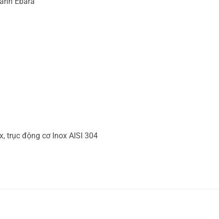
cánh Ebara
, trục động cơ Inox AISI 304