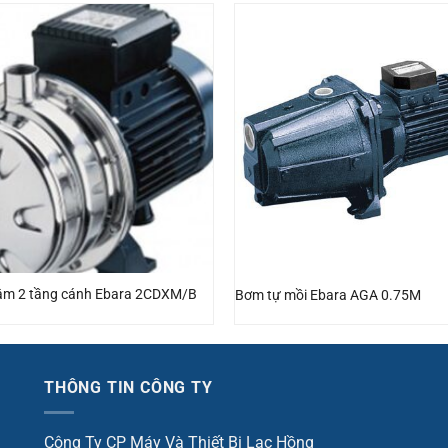
tâm 2 tầng cánh Ebara 2CDXM/B
Bơm tự mồi Ebara AGA 0.75M
THÔNG TIN CÔNG TY
Công Ty CP Máy Và Thiết Bị Lạc Hồng