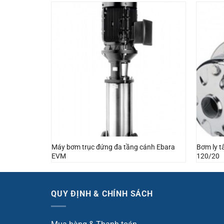
Máy bơm trục đứng đa tầng cánh Ebara
Bơm ly 
ht
EVM
120/20
QUY ĐỊNH & CHÍNH SÁCH