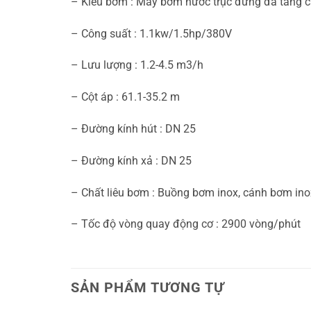
– Kiểu bơm : Máy bơm nước trục đứng đa tầng 
– Công suất : 1.1kw/1.5hp/380V
– Lưu lượng : 1.2-4.5 m3/h
– Cột áp : 61.1-35.2 m
– Đường kính hút : DN 25
– Đường kính xả : DN 25
– Chất liêu bơm : Buồng bơm inox, cánh bơm inox
– Tốc độ vòng quay động cơ : 2900 vòng/phút
SẢN PHẨM TƯƠNG TỰ