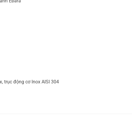
cánh Ebara
, trục động cơ Inox AISI 304