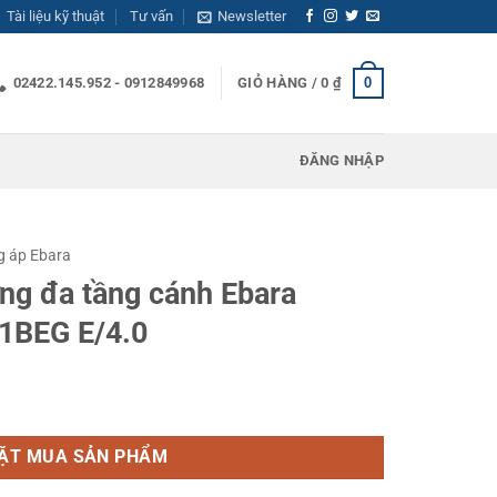
Tài liệu kỹ thuật
Tư vấn
Newsletter
0
02422.145.952 - 0912849968
GIỎ HÀNG /
0
₫
ĐĂNG NHẬP
g áp Ebara
ng đa tầng cánh Ebara
1BEG E/4.0
 Ebara EVMSG 15 4F5 Q1BEG E/4.0 số lượng
ẶT MUA SẢN PHẨM