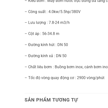
– Kiểu bơm : Máy bơm nước trục đứng đa tầng 
– Công suất : 4.0kw/5.5hp/380V
– Lưu lượng : 7.8-24 m3/h
– Cột áp : 56-34.8 m
– Đường kính hút : DN 50
– Đường kính xả : DN 50
– Chất liêu bơm : Buồng bơm inox, cánh bơm inox
– Tốc độ vòng quay động cơ : 2900 vòng/phút
SẢN PHẨM TƯƠNG TỰ