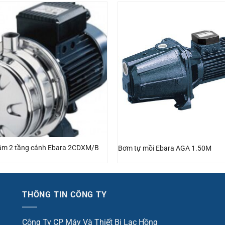
tâm 2 tầng cánh Ebara 2CDXM/B
Bơm tự mồi Ebara AGA 1.50M
THÔNG TIN CÔNG TY
Công Ty CP Máy Và Thiết Bị Lạc Hồng