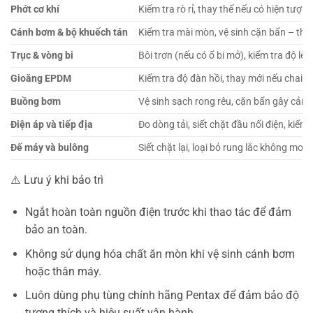
Phớt cơ khí
Kiểm tra rò rỉ, thay thế nếu có hiện tượn
Cánh bơm & bộ khuếch tán
Kiểm tra mài mòn, vệ sinh cặn bẩn – tha
Trục & vòng bi
Bôi trơn (nếu có ổ bi mở), kiểm tra độ lệ
Gioăng EPDM
Kiểm tra độ đàn hồi, thay mới nếu chai 
Buồng bơm
Vệ sinh sạch rong rêu, cặn bẩn gây cản t
Điện áp và tiếp địa
Đo dòng tải, siết chặt đầu nối điện, kiểm 
Đế máy và bulông
Siết chặt lại, loại bỏ rung lắc không mo
⚠️ Lưu ý khi bảo trì
Ngắt hoàn toàn nguồn điện trước khi thao tác để đảm
bảo an toàn.
Không sử dụng hóa chất ăn mòn khi vệ sinh cánh bơm
hoặc thân máy.
Luôn dùng phụ tùng chính hãng Pentax để đảm bảo độ
tương thích và hiệu suất vận hành.