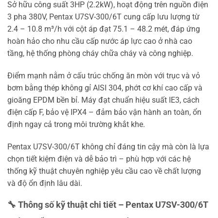
Sở hữu công suất 3HP (2.2kW), hoạt động trên nguồn điện
3 pha 380V, Pentax U7SV-300/6T cung cấp lưu lượng từ
2.4 – 10.8 m³/h với cột áp đạt 75.1 – 48.2 mét, đáp ứng
hoàn hảo cho nhu cầu cấp nước áp lực cao ở nhà cao
tầng, hệ thống phòng cháy chữa cháy và công nghiệp.
Điểm mạnh nằm ở cấu trúc chống ăn mòn với trục và vỏ
bơm bằng thép không gỉ AISI 304, phớt cơ khí cao cấp và
gioăng EPDM bền bỉ. Máy đạt chuẩn hiệu suất IE3, cách
điện cấp F, bảo vệ IPX4 – đảm bảo vận hành an toàn, ổn
định ngay cả trong môi trường khắt khe.
Pentax U7SV-300/6T không chỉ đáng tin cậy mà còn là lựa
chọn tiết kiệm điện và dễ bảo trì – phù hợp với các hệ
thống kỹ thuật chuyên nghiệp yêu cầu cao về chất lượng
và độ ổn định lâu dài.
🔧 Thông số kỹ thuật chi tiết – Pentax U7SV-300/6T