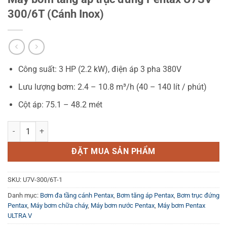
300/6T (Cánh Inox)
Công suất: 3 HP (2.2 kW), điện áp 3 pha 380V
Lưu lượng bơm: 2.4 – 10.8 m³/h (40 – 140 lít / phút)
Cột áp: 75.1 – 48.2 mét
Máy bơm tăng áp trục đứng Pentax U7SV-300/6T (Cánh Inox) số lượ
ĐẶT MUA SẢN PHẨM
SKU:
U7V-300/6T-1
Danh mục:
Bơm đa tầng cánh Pentax
,
Bơm tăng áp Pentax
,
Bơm trục đứng
Pentax
,
Máy bơm chữa cháy
,
Máy bơm nước Pentax
,
Máy bơm Pentax
ULTRA V