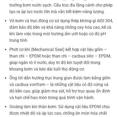
trường bơm nước sạch. Cấu trúc đa tầng cánh cho phép
tạo ra áp lực nước lớn mà vẫn tiết kiệm năng lượng.
Vỏ bơm và trục động cơ sử dụng thép không gỉ AISI 304,
đảm bảo độ bền và khả năng chống oxy hóa cao, kể cả
khi làm việc trong môi trường ẩm ướt hoặc có độ pH
trung tính.
Phớt cơ khí (Mechanical Seal) kết hợp vật liệu gốm –
than chì – EPDM hoặc than chì – cacbua silic – EPDM,
giúp ngăn rò rỉ nước, duy trì độ kín tuyệt đối trong
khoang bơm và kéo dài tuổi thọ động cơ.
Ống lót dẫn hướng trục trung gian được làm bằng gốm
và cacbua vonfram – là những vật liệu có độ cứng và
độ bền cao, giúp giảm ma sát, hỗ trợ trục quay ổn định
và hạn chế hao mòn trong quá trình vận hành.
Gioăng làm kín thân bơm: Sử dụng vật liệu EPDM chịu
được nhiệt độ và áp lực cao, chống ăn mòn hóa chất