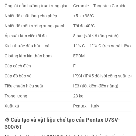
Ống lót dẫn hướng trục trung gian
Ceramic – Tungsten Carbide
Nhiệt độ chất lỏng cho phép
+5 ÷ +35°C
Nhiệt độ môi trường xung quanh
Tối đa 40°C
Áp suất làm việc tối đa
8 bar (với ≤ 6 tầng cánh)
Kích thước đầu hút – xả
1” ¼ G – 1” ¼ G (ren ngoài tiêu c
Gioăng làm kín thân bơm
EPDM
Cấp cách điện
F
Cấp độ bảo vệ
IPX4 (IPX5 đối với công suất ≥ 4.
Tiêu chuẩn hiệu suất
IE3 (tiết kiệm điện năng)
Trọng lượng
23 kg
Xuất xứ
Pentax – Italy
⚙️ Cấu tạo và vật liệu chế tạo của Pentax U7SV-
300/6T