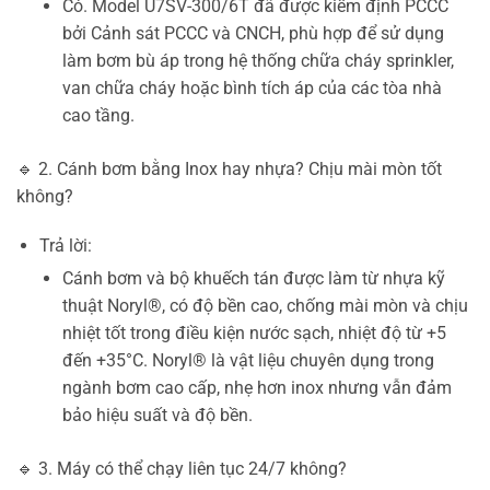
Có. Model U7SV-300/6T đã được kiểm định PCCC
bởi Cảnh sát PCCC và CNCH, phù hợp để sử dụng
làm bơm bù áp trong hệ thống chữa cháy sprinkler,
van chữa cháy hoặc bình tích áp của các tòa nhà
cao tầng.
🔹 2. Cánh bơm bằng Inox hay nhựa? Chịu mài mòn tốt
không?
Trả lời:
Cánh bơm và bộ khuếch tán được làm từ nhựa kỹ
thuật Noryl®, có độ bền cao, chống mài mòn và chịu
nhiệt tốt trong điều kiện nước sạch, nhiệt độ từ +5
đến +35°C. Noryl® là vật liệu chuyên dụng trong
ngành bơm cao cấp, nhẹ hơn inox nhưng vẫn đảm
bảo hiệu suất và độ bền.
🔹 3. Máy có thể chạy liên tục 24/7 không?