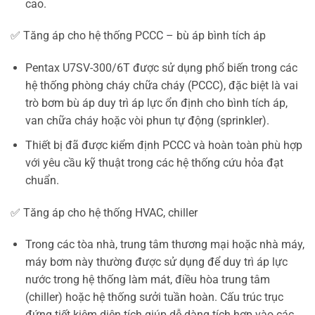
cao.
✅ Tăng áp cho hệ thống PCCC – bù áp bình tích áp
Pentax U7SV-300/6T được sử dụng phổ biến trong các
hệ thống phòng cháy chữa cháy (PCCC), đặc biệt là vai
trò bơm bù áp duy trì áp lực ổn định cho bình tích áp,
van chữa cháy hoặc vòi phun tự động (sprinkler).
Thiết bị đã được kiểm định PCCC và hoàn toàn phù hợp
với yêu cầu kỹ thuật trong các hệ thống cứu hỏa đạt
chuẩn.
✅ Tăng áp cho hệ thống HVAC, chiller
Trong các tòa nhà, trung tâm thương mại hoặc nhà máy,
máy bơm này thường được sử dụng để duy trì áp lực
nước trong hệ thống làm mát, điều hòa trung tâm
(chiller) hoặc hệ thống sưởi tuần hoàn. Cấu trúc trục
đứng tiết kiệm diện tích giúp dễ dàng tích hợp vào các