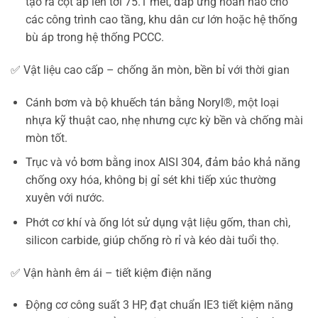
tạo ra cột áp lên tới 75.1 mét, đáp ứng hoàn hảo cho
các công trình cao tầng, khu dân cư lớn hoặc hệ thống
bù áp trong hệ thống PCCC.
✅ Vật liệu cao cấp – chống ăn mòn, bền bỉ với thời gian
Cánh bơm và bộ khuếch tán bằng Noryl®, một loại
nhựa kỹ thuật cao, nhẹ nhưng cực kỳ bền và chống mài
mòn tốt.
Trục và vỏ bơm bằng inox AISI 304, đảm bảo khả năng
chống oxy hóa, không bị gỉ sét khi tiếp xúc thường
xuyên với nước.
Phớt cơ khí và ống lót sử dụng vật liệu gốm, than chì,
silicon carbide, giúp chống rò rỉ và kéo dài tuổi thọ.
✅ Vận hành êm ái – tiết kiệm điện năng
Động cơ công suất 3 HP, đạt chuẩn IE3 tiết kiệm năng