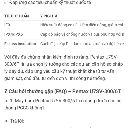
✅ Đáp ứng các tiêu chuẩn kỹ thuật quốc tế
TIÊU CHUẨN
Ý NGHĨA
IE3
Hiệu suất động cơ tiết kiệm điện năng, giảm chi p
IPX4/IPX5
Cấp độ bảo vệ chống nước và bụi, phù hợp với mô
F class insulation
Cách điện cấp F – đảm bảo an toàn và độ bền ch
Với đầy đủ chứng nhận kiểm định rõ ràng, Pentax U7SV-
300/6T là lựa chọn lý tưởng cho các dự án cần hồ sơ pháp
lý đầy đủ, đáp ứng yêu cầu kỹ thuật khắt khe từ tư vấn
giám sát, chủ đầu tư đến đơn vị thi công hệ thống.
❓ Câu hỏi thường gặp (FAQ) – Pentax U7SV-300/6T
🔹 1. Máy bơm Pentax U7SV-300/6T có dùng được cho hệ
thống PCCC không?
Trả lời: