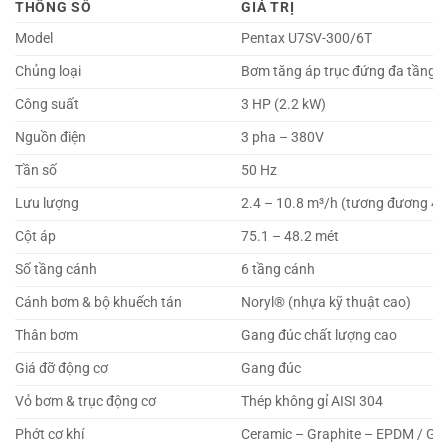
THÔNG SỐ
GIÁ TRỊ
Model
Pentax U7SV-300/6T
Chủng loại
Bơm tăng áp trục đứng đa tầng 
Công suất
3 HP (2.2 kW)
Nguồn điện
3 pha – 380V
Tần số
50 Hz
Lưu lượng
2.4 – 10.8 m³/h (tương đương 40 
Cột áp
75.1 – 48.2 mét
Số tầng cánh
6 tầng cánh
Cánh bơm & bộ khuếch tán
Noryl® (nhựa kỹ thuật cao)
Thân bơm
Gang đúc chất lượng cao
Giá đỡ động cơ
Gang đúc
Vỏ bơm & trục động cơ
Thép không gỉ AISI 304
Phớt cơ khí
Ceramic – Graphite – EPDM / Gra