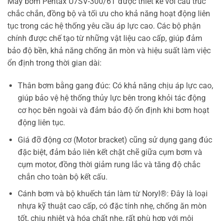
Máy bơm Pentax U7SV-300/6T được thiết kế với cấu trúc
chắc chắn, đồng bộ và tối ưu cho khả năng hoạt động liên
tục trong các hệ thống yêu cầu áp lực cao. Các bộ phận
chính được chế tạo từ những vật liệu cao cấp, giúp đảm
bảo độ bền, khả năng chống ăn mòn và hiệu suất làm việc
ổn định trong thời gian dài:
Thân bơm bằng gang đúc: Có khả năng chịu áp lực cao,
giúp bảo vệ hệ thống thủy lực bên trong khỏi tác động
cơ học bên ngoài và đảm bảo độ ổn định khi bơm hoạt
động liên tục.
Giá đỡ động cơ (Motor bracket) cũng sử dụng gang đúc
đặc biệt, đảm bảo liên kết chặt chẽ giữa cụm bơm và
cụm motor, đồng thời giảm rung lắc và tăng độ chắc
chắn cho toàn bộ kết cấu.
Cánh bơm và bộ khuếch tán làm từ Noryl®: Đây là loại
nhựa kỹ thuật cao cấp, có đặc tính nhẹ, chống ăn mòn
tốt, chịu nhiệt và hóa chất nhẹ, rất phù hợp với môi