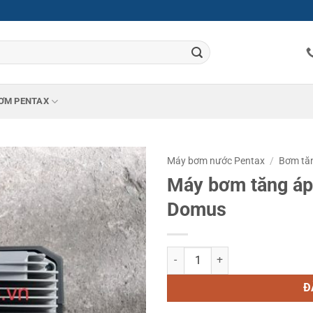
ƠM PENTAX
Máy bơm nước Pentax
/
Bơm tă
Máy bơm tăng áp
Domus
Máy bơm tăng áp biến tần Penta
Đ