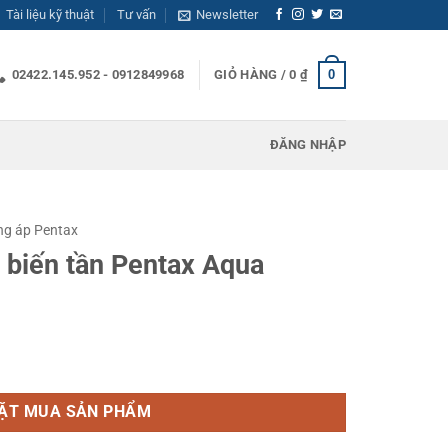
Tài liệu kỹ thuật
Tư vấn
Newsletter
0
02422.145.952 - 0912849968
GIỎ HÀNG /
0
₫
ĐĂNG NHẬP
ng áp Pentax
 biến tần Pentax Aqua
x Aqua Domus số lượng
ẶT MUA SẢN PHẨM