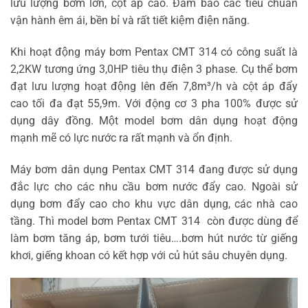
lưu lượng bơm lớn, cột áp cao. Đảm bảo các tiêu chuẩn
vận hành êm ái, bền bỉ và rất tiết kiệm điện năng.
Khi hoạt động máy bơm Pentax CMT 314 có công suất là
2,2KW tương ứng 3,0HP tiêu thụ điện 3 phase. Cụ thể bơm
đạt lưu lượng hoạt động lên đến 7,8m³/h và cột áp đẩy
cao tối đa đạt 55,9m. Với động cơ 3 pha 100% được sử
dụng dây đồng. Một model bơm dân dụng hoạt động
mạnh mẽ có lực nước ra rất mạnh và ổn định.
Máy bơm dân dụng Pentax CMT 314 đang được sử dụng
đắc lực cho các nhu cầu bơm nước đẩy cao. Ngoài sử
dụng bơm đẩy cao cho khu vực dân dụng, các nhà cao
tầng. Thì model bơm Pentax CMT 314 còn được dùng để
làm bơm tăng áp, bơm tưới tiêu….bơm hút nước từ giếng
khơi, giếng khoan có kết hợp với củ hút sâu chuyên dụng.