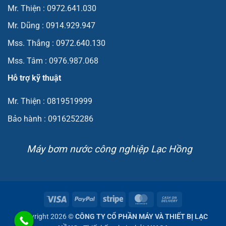
Mr. Thiện : 0972.641.030
Mr. Dũng : 0914.929.947
Mss. Thắng : 0972.640.130
Mss. Tâm : 0976.987.068
Hỗ trợ kỹ thuật
Mr. Thiện : 0819519999
Bảo hành : 0916252286
Máy bơm nước công nghiệp Lạc Hồng
Visa
PayPal
Stripe
MasterCard
Cash
On
Copyright 2026 ©
CÔNG TY CỔ PHẦN MÁY VÀ THIẾT BỊ LẠC
Delivery