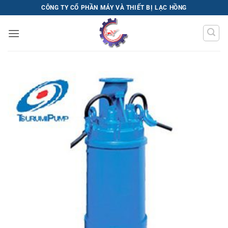
Bỏ
CÔNG TY CỔ PHẦN MÁY VÀ THIẾT BỊ LẠC HỒNG
qua
nội
dung