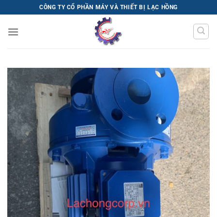
Bỏ
CÔNG TY CỔ PHẦN MÁY VÀ THIẾT BỊ LẠC HỒNG
qua
nội
dung