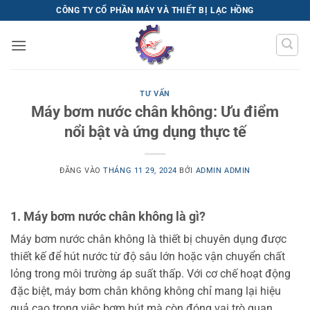
Bỏ
CÔNG TY CỔ PHẦN MÁY VÀ THIẾT BỊ LẠC HỒNG
qua
nội
dung
TƯ VẤN
Máy bơm nước chân không: Ưu điểm
nổi bật và ứng dụng thực tế
ĐĂNG VÀO
THÁNG 11 29, 2024
BỞI
ADMIN ADMIN
1. Máy bơm nước chân không là gì?
Máy bơm nước chân không là thiết bị chuyên dụng được
thiết kế để hút nước từ độ sâu lớn hoặc vận chuyển chất
lỏng trong môi trường áp suất thấp. Với cơ chế hoạt động
đặc biệt, máy bơm chân không không chỉ mang lại hiệu
quả cao trong việc bơm hút mà còn đóng vai trò quan