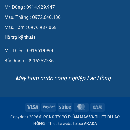
Mr. Dũng : 0914.929.947
Mss. Thắng : 0972.640.130
Mss. Tâm : 0976.987.068
Hỗ trợ kỹ thuật
Mr. Thiện : 0819519999
Bảo hành : 0916252286
Máy bơm nước công nghiệp Lạc Hồng
Visa
PayPal
Stripe
MasterCard
Cash
On
Copyright 2026 ©
CÔNG TY CỔ PHẦN MÁY VÀ THIẾT BỊ LẠC
Delivery
HỒNG
- Thiết kế website bởi
AKASA