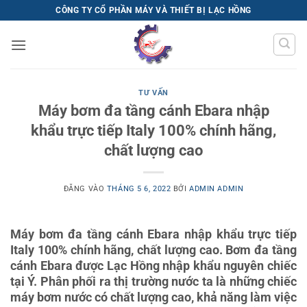
Bỏ
CÔNG TY CỔ PHẦN MÁY VÀ THIẾT BỊ LẠC HỒNG
qua
nội
dung
TƯ VẤN
Máy bơm đa tầng cánh Ebara nhập
khẩu trực tiếp Italy 100% chính hãng,
chất lượng cao
ĐĂNG VÀO
THÁNG 5 6, 2022
BỞI
ADMIN ADMIN
Máy bơm đa tầng cánh Ebara nhập khẩu trực tiếp
Italy 100% chính hãng, chất lượng cao. Bơm đa tầng
cánh Ebara được Lạc Hồng nhập khẩu nguyên chiếc
tại Ý. Phân phối ra thị trường nước ta là những chiếc
máy bơm nước có chất lượng cao, khả năng làm việc