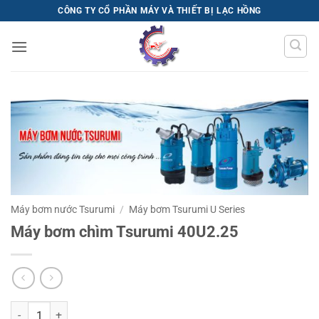
Bỏ
CÔNG TY CỔ PHẦN MÁY VÀ THIẾT BỊ LẠC HỒNG
qua
nội
dung
Máy bơm nước Tsurumi
/
Máy bơm Tsurumi U Series
Máy bơm chìm Tsurumi 40U2.25
Máy bơm chìm Tsurumi 40U2.25 số lượng