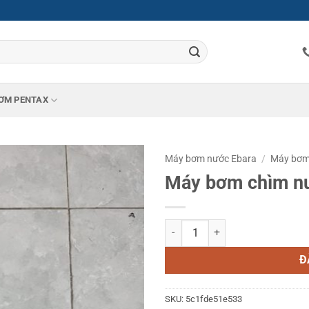
ƠM PENTAX
Máy bơm nước Ebara
/
Máy bơm
Máy bơm chìm nư
Máy bơm chìm nước thải Ebara B
Đ
SKU:
5c1fde51e533