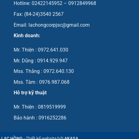
Hotline: 02422145952 – 0912849968
Fax: (84-24)3540 2567
Email: lachongcorpjsc@gmail.com
Kinh doanh:
Mr. Thiện : 0972.641.030
Mr. Dũng : 0914.929.947
Mss. Thắng : 0972.640.130
Mss. Tâm : 0976.987.068
Hỗ trợ kỹ thuật
Mr. Thiện : 0819519999
Bảo hành : 0916252286
Ị LẠC HỒNG
- Thiết kế website bởi
AKASA