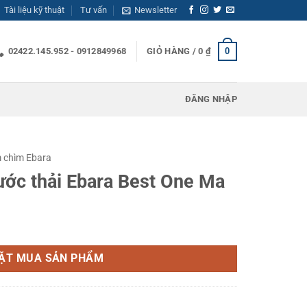
Tài liệu kỹ thuật
Tư vấn
Newsletter
0
02422.145.952 - 0912849968
GIỎ HÀNG /
0
₫
ĐĂNG NHẬP
 chìm Ebara
ớc thải Ebara Best One Ma
est One Ma số lượng
ẶT MUA SẢN PHẨM