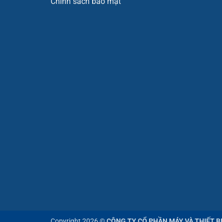
Chính sách bảo mật
Copyright 2026 ©
CÔNG TY CỔ PHẦN MÁY VÀ THIẾT B