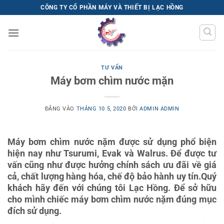
Bỏ
CÔNG TY CỔ PHẦN MÁY VÀ THIẾT BỊ LẠC HỒNG
qua
nội
dung
TƯ VẤN
Máy bơm chìm nước mặn
ĐĂNG VÀO
THÁNG 10 5, 2020
BỞI
ADMIN ADMIN
Máy bơm chìm nước nặm được sử dụng phổ biện
hiện nay như Tsurumi, Evak và Walrus. Để được tư
vấn cũng như được hưởng chính sách ưu đãi về giá
cả, chất lượng hàng hóa, chế độ bảo hành uy tín.Quý
khách hãy đến với chúng tôi Lạc Hồng. Để sở hữu
cho mình chiếc máy bơm chìm nước nặm đúng mục
đích sử dụng.