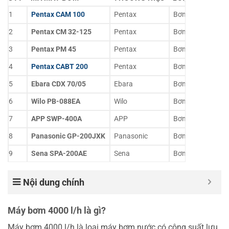
1
Pentax CAM 100
Pentax
Bơm ly tâm trục 
2
Pentax CM 32-125
Pentax
Bơm ly tâm đơn t
3
Pentax PM 45
Pentax
Bơm ly tâm mini
4
Pentax CABT 200
Pentax
Bơm tăng áp
5
Ebara CDX 70/05
Ebara
Bơm ly tâm
6
Wilo PB-088EA
Wilo
Bơm tăng áp min
7
APP SWP-400A
APP
Bơm chìm nước t
8
Panasonic GP-200JXK
Panasonic
Bơm tăng áp tự 
9
Sena SPA-200AE
Sena
Bơm tăng áp
10
Lifetech AP 5200
Lifetech
Bơm chìm hồ cá
Nội dung chính
11
Atman AT-104S
Atman
Bơm chìm tuần h
Máy bơm 4000 l/h là gì?
Máy bơm 4000 l/h là loại máy bơm nước có công suất lưu