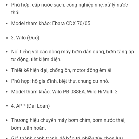
Phù hợp: cấp nước sạch, công nghiệp nhẹ, xử lý nước
thải.
Model tham khảo: Ebara CDX 70/05
🔹 3. Wilo (Đức)
Nổi tiếng với các dòng máy bơm dân dụng, bơm tăng áp
tự động, tiết kiệm điện.
Thiết kế hiện đại, chống ồn, motor đồng êm ái.
Phù hợp: hộ gia đình, biệt thự, chung cư nhỏ.
Model tham khảo: Wilo PB-088EA, Wilo HiMulti 3
🔹 4. APP (Đài Loan)
Thương hiệu chuyên máy bơm chìm, bơm nước thải,
bơm tuần hoàn.
Giá thành cạnh tranh, dễ bảo trì, nhiều tùy chọn lưu