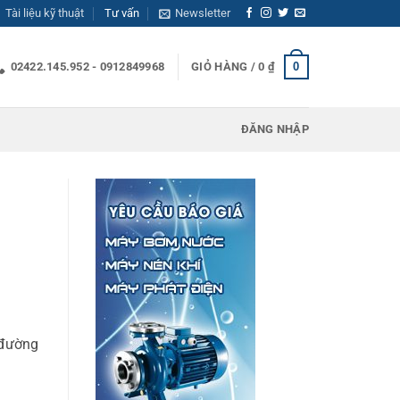
Tài liệu kỹ thuật
Tư vấn
Newsletter
0
02422.145.952 - 0912849968
GIỎ HÀNG /
0
₫
ĐĂNG NHẬP
 đường