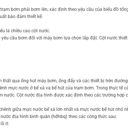
 trạm bơm phải bơm lên, xác định theo yêu cầu của biểu đồ tổn
suất bảo đảm thiết kế.
ểu là chiều cao cột nước.
c yêu cầu bơm đối với máy bơm lựa chọn lắp đặt. Cột nước thiết
ổn thất qua ống hút máy bơm, ống đẩy và các thiết bị trên đường
chênh mực nước ở bể xả và bể hút của trạm bơm. Trong thực tế c
m nước. Cột nước địa hình được xác định theo các trường hợp c
 chênh giữa mực nước bể xả lớn nhất và mực nước bể hút nhỏ nh
t nước địa hình bình quân (hđhbq) theo các công thức sau:
i ít: