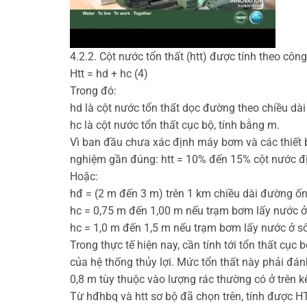
4.2.2. Cột nước tổn thất (htt) được tính theo công
Htt = hd + hc (4)
Trong đó:
hd là cột nước tổn thất dọc đường theo chiều dài
hc là cột nước tổn thất cục bộ, tính bằng m.
Vì ban đầu chưa xác định máy bơm và các thiết bị,
nghiệm gần đúng: htt = 10% đến 15% cột nước đị
Hoặc:
hđ = (2 m đến 3 m) trên 1 km chiều dài đường ốn
hc = 0,75 m đến 1,00 m nếu trạm bơm lấy nước ở
hc = 1,0 m đến 1,5 m nếu trạm bơm lấy nước ở s
Trong thực tế hiện nay, cần tính tới tổn thất cụ
của hệ thống thủy lợi. Mức tổn thất này phải đá
0,8 m tùy thuộc vào lượng rác thường có ở trê
Từ hđhbq và htt sơ bộ đã chọn trên, tính được 