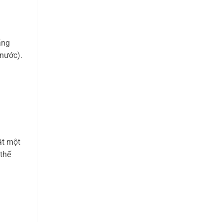
ãng
 nước).
ặt một
 thế