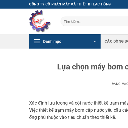
Bỏ
CÔNG TY CỔ PHẦN MÁY VÀ THIẾT BỊ LẠC HỒNG
qua
nội
Tìm
dung
kiếm:
Danh mục
CÁC DÒNG B
Lựa chọn máy bơm c
ĐĂNG VÀ
Xác định lưu lượng và cột nước thiết kế trạm m
Việc thiết kế trạm máy bơm cấp nước yêu cầu cá
ống phù thuộc vào tieu chuẩn theo thiết kế.