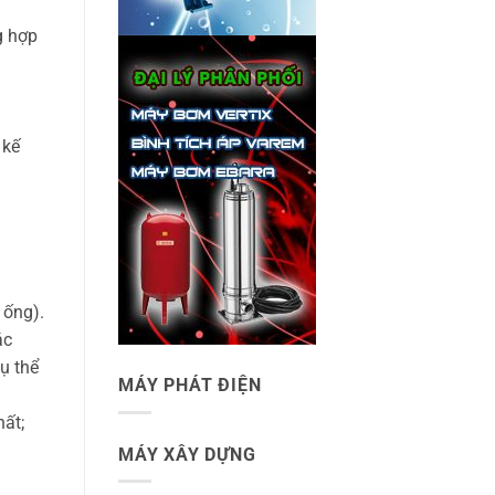
g hợp
 kế
 ống).
ác
ụ thể
MÁY PHÁT ĐIỆN
ất;
MÁY XÂY DỰNG