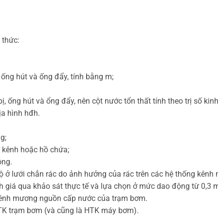
 thức:
 ống hút và ống đẩy, tính bằng m;
 ống hút và ổng đẩy, nên cột nước tổn thất tính theo trị số kin
a hình hđh.
g;
 kênh hoặc hồ chứa;
ông.
c bộ ở lưới chắn rác do ảnh hưởng của rác trên các hệ thống kên
nh giá qua khảo sát thực tế và lựa chọn ở mức dao động từ 0,3 
n kênh mương nguồn cấp nước của trạm bơm.
HTK trạm bơm (và cũng là HTK máy bơm).