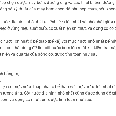
ơ bộ chọn được máy bơm, đường ống và các thiết bị trên đường
 thông số kỹ thuật của máy bơm chọn đã phù hợp chưa, nếu khôn
t nước địa hình nhỏ nhất (chênh lệch lớn nhất và nhỏ nhất giữa
ệc ở vùng hiệu suất thấp, có xuất hiện khi thực và động cơ có 
c nước lớn nhất ở bể tháo (bể xả) với mực nước nhỏ nhất bể hút
ình lớn nhất dùng để tìm cột nước bơm lớn nhất khi kiểm tra m
t hiện và quá tải của động cơ, được tính toán như sau:
ính bằng m;
.
hiệu số mực nước thấp nhất ở bể tháo với mực nước lớn nhất ở 
văn tương ứng. Cột nước địa hình nhỏ nhất cũng được dùng để x
bơm và động cơ như trên, được tính toán như sau: