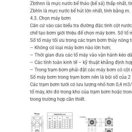
Zbthnn là mực nước bể tháo (bể xả) thấp nhất, t
Zbhln là mực nước bể hút lớn nhất, tính bằng m.
4.3. Chọn máy bơm
Căn cứ vào các biểu tra đường đặc tính cột nướ
chế tạo bơm giới thiệu để chọn máy bơm. Số tổ m
Số tổ máy tối ưu trong các trạm bơm thủy nông 
– Không có loại máy bơm nào lớn hơn;
– Thời gian đưa các tổ máy vào vận hành kéo d
– Các tính toán kinh tế – kỹ thuật khẳng định hợ
– Trong trạm bơm phải đặt các máy bơm có cột 
Số máy bơm trong trạm bơm nên là bội số của 2 
Các trạm bơm tưới có lưu lượng nhỏ hơn 0,4 m3/
tổ máy, khi đó trong kho của trạm bơm hoặc tron
trong trường hợp cần thiết.