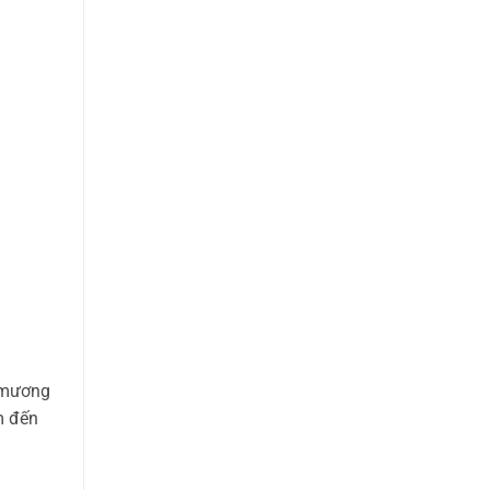
h
h mương
m đến