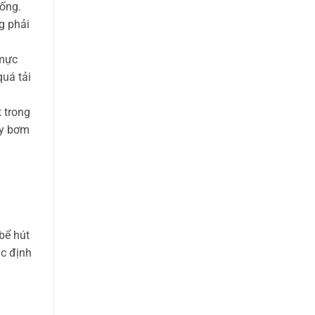
 ống.
g phải
 mực
quá tải
 trong
áy bơm
bể hút
ác định