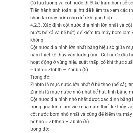
Có lưu lượng và cột nước thiết kế trạm bơm sẽ s
Tiến hành tính toán lại htt để kiểm tra xem các
chọn lại máy bơm cho đến khi phù hợp.
4.2.3. Xác định cột nước địa hình lớn nhất và cộ
nước bể xả và bể hút) để kiểm tra máy bơm làm vi
không.
Cột nước địa hình lớn nhất bằng hiệu số giữa mự
năm thiết kế thủy văn tương ứng. Cột nước địa h
hoạt động ở vùng hiệu suất thấp, có khi thực xuấ
Hđhln = Zlnbth – Znnbh (5)
Trong đó:
Zlnbth là mực nước lớn nhất ở bể tháo (bể xả), t
Znnbh là mực nước nhỏ nhất bể hút, tính bằng m
Cột nước địa hình nhỏ nhất được xác định bằng 
trong quá trình làm việc của năm thiết kế thủy 
cột nước bơm nhỏ nhất và cũng để kiểm tra máy 
hđhnn = Zbthnn – Zbhln (6)
trong đó: