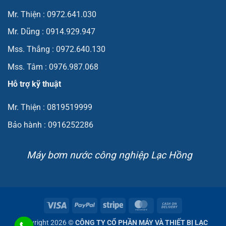
Mr. Thiện : 0972.641.030
Mr. Dũng : 0914.929.947
Mss. Thắng : 0972.640.130
Mss. Tâm : 0976.987.068
Hỗ trợ kỹ thuật
Mr. Thiện : 0819519999
Bảo hành : 0916252286
Máy bơm nước công nghiệp Lạc Hồng
Visa
PayPal
Stripe
MasterCard
Cash
On
Copyright 2026 ©
CÔNG TY CỔ PHẦN MÁY VÀ THIẾT BỊ LẠC