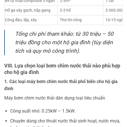
Bể tự hoại composite 3 ngăn
2-3m³
1 cái
Hố ga xây gạch, nắp gang
2-3 hố
3.000.000 –
Công đào, lấp, xây
Thợ thi công
10-15 ngày
Tổng chi phí tham khảo: từ 30 triệu – 50
triệu đồng cho một hộ gia đình (tùy diện
tích và quy mô công trình).
VIII. Lựa chọn loại bơm chìm nước thải nào phù hợp
cho hộ gia đình
1. Các loại máy bơm chìm nước thải phổ biến cho hộ gia
đình
Máy bơm chìm nước thải dân dụng loại tiêu chuẩn
Công suất nhỏ: 0.25kW – 1.5kW.
Chuyên dùng cho thoát nước thải sinh hoạt, nước mưa,