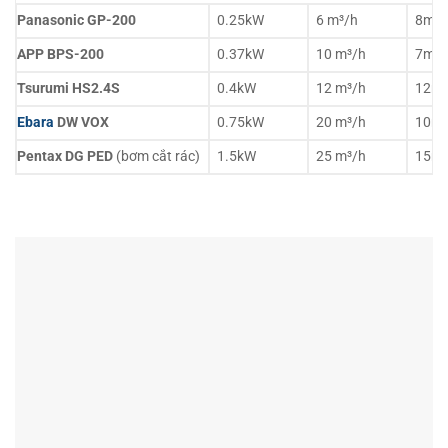
Panasonic GP-200
0.25kW
6 m³/h
8m
APP BPS-200
0.37kW
10 m³/h
7m
Tsurumi HS2.4S
0.4kW
12 m³/h
12m
Ebara
DW VOX
0.75kW
20 m³/h
10m
Pentax DG PED
(bơm cắt rác)
1.5kW
25 m³/h
15m