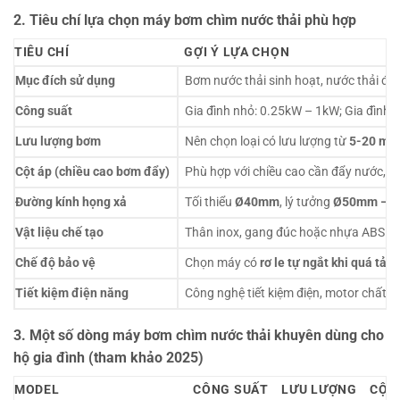
2. Tiêu chí lựa chọn máy bơm chìm nước thải phù hợp
TIÊU CHÍ
GỢI Ý LỰA CHỌN
Mục đích sử dụng
Bơm nước thải sinh hoạt, nước thải đ
Công suất
Gia đình nhỏ: 0.25kW – 1kW; Gia đình l
Lưu lượng bơm
Nên chọn loại có lưu lượng từ
5-20 m³/
Cột áp (chiều cao bơm đẩy)
Phù hợp với chiều cao cần đẩy nước, 
Đường kính họng xả
Tối thiểu
Ø40mm
, lý tưởng
Ø50mm – 
Vật liệu chế tạo
Thân inox, gang đúc hoặc nhựa ABS chị
Chế độ bảo vệ
Chọn máy có
rơ le tự ngắt khi quá tải
Tiết kiệm điện năng
Công nghệ tiết kiệm điện, motor chất l
3. Một số dòng máy bơm chìm nước thải khuyên dùng cho
hộ gia đình (tham khảo 2025)
MODEL
CÔNG SUẤT
LƯU LƯỢNG
CỘT