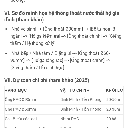
trường.
VI. Sơ đồ minh họa hệ thống thoát nước thải hộ gia
đình (tham khảo)
[Nhà vệ sinh] --> [Ống thoát Ø90mm] --> [Bể tự hoại 3
ngăn] --> [Hố ga kiểm tra] --> [Ống thoát chính] --> [Giếng
thấm / Hệ thống xử lý]
[Nhà bếp / Nhà tắm / Giặt giũ] --> [Ống thoát Ø60-
90mm] --> [Hố ga lắng rác] --> [Ống thoát chính] -->
[Giếng thấm / Hồ sinh học]
VII. Dự toán chi phí tham khảo (2025)
HẠNG MỤC
VẬT TƯ CHÍNH
KHỐI LƯỢ
Ống PVC Ø90mm
Bình Minh / Tiền Phong
30-50m
Ống PVC Ø60mm
Bình Minh / Tiền Phong
20-30m
Co, tê, cút các loại
Nhựa PVC
20 bộ