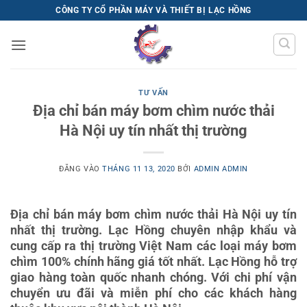
Bỏ
CÔNG TY CỔ PHẦN MÁY VÀ THIẾT BỊ LẠC HỒNG
qua
nội
dung
TƯ VẤN
Địa chỉ bán máy bơm chìm nước thải
Hà Nội uy tín nhất thị trường
ĐĂNG VÀO
THÁNG 11 13, 2020
BỞI
ADMIN ADMIN
Địa chỉ bán máy bơm chìm nước thải Hà Nội uy tín
nhất thị trường. Lạc Hồng chuyên nhập khẩu và
cung cấp ra thị trường Việt Nam các loại máy bơm
chìm 100% chính hãng giá tốt nhất. Lạc Hồng hỗ trợ
giao hàng toàn quốc nhanh chóng. Với chi phí vận
chuyển ưu đãi và miễn phí cho các khách hàng