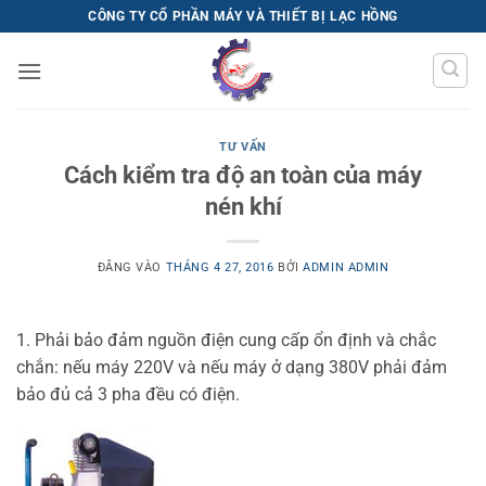
Bỏ
CÔNG TY CỔ PHẦN MÁY VÀ THIẾT BỊ LẠC HỒNG
qua
nội
dung
TƯ VẤN
Cách kiểm tra độ an toàn của máy
nén khí
ĐĂNG VÀO
THÁNG 4 27, 2016
BỞI
ADMIN ADMIN
1. Phải bảo đảm nguồn điện cung cấp ổn định và chắc
chắn: nếu máy 220V và nếu máy ở dạng 380V phải đảm
bảo đủ cả 3 pha đều có điện.