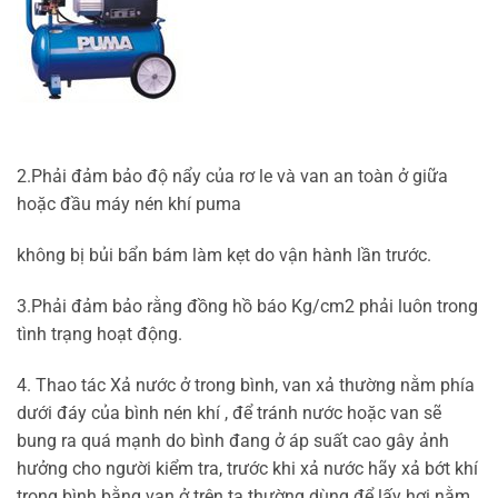
2.Phải đảm bảo độ nẩy của rơ le và van an toàn ở giữa
hoặc đầu máy nén khí puma
không bị bủi bẩn bám làm kẹt do vận hành lần trước.
3.Phải đảm bảo rằng đồng hồ báo Kg/cm2 phải luôn trong
tình trạng hoạt động.
4. Thao tác Xả nước ở trong bình, van xả thường nằm phía
dưới đáy của bình nén khí , để tránh nước hoặc van sẽ
bung ra quá mạnh do bình đang ở áp suất cao gây ảnh
hưởng cho người kiểm tra, trước khi xả nước hãy xả bớt khí
trong bình bằng van ở trên ta thường dùng để lấy hơi nằm