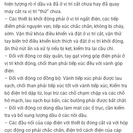
hiện tượng rò rỉ dầu và đã ở vị trí cắt chưa hay đã quay
máy cắt ra vị trí “thử” chưa.
– Các thiết bị khởi động phải ở vị trí ngắt điện, các tiếp
điểm phải nguyên vẹn, tiếp xúc chắc chắn, không bị cháy,
sờm. Vặn thử khóa điều khiển và đặt ở vị trí cắt, vặn thử
tay biến trở điều khiển kích thích và đặt ở vị trí khởi động,
ấn thử nút ấn và xử lý nếu bị kẹt, kiểm tra lại cầu chì.
– Đối với động cơ dây quấn, tay gạt vòng góp điện phải ở
vị trí khởi động, chổi than phải tiếp xúc đều với vành góp
điện.
– Đối với động cơ đồng bộ: Vành tiếp xúc phải được lau
sạch, chổi than phải tiếp xúc tốt với vành tiếp xúc; Kiểm tra
bộ điện trở dập từ, loại trừ các chỗ chạm chập và các chỗ
hở mạch, lau sạch bụi bẩn, các bulông phải được bắt chặt.
– Đối với động cơ dùng dầu làm mát các ổ trục, cần kiểm
tra và bổ sung lượng dầu ở các nồi dầu.
– Các đầu nối của cáp điện với thiết bị đóng cắt và với hộp
cực động cơ phải chắc chắn, điện trở cách điện của cáp