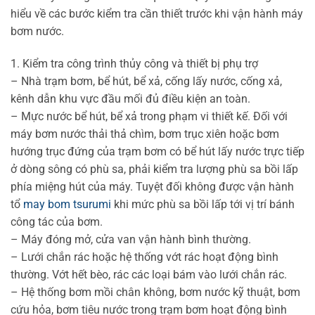
hiểu về các bước kiểm tra cần thiết trước khi vận hành máy
bơm nước.
1. Kiểm tra công trình thủy công và thiết bị phụ trợ
– Nhà trạm bơm, bể hút, bể xả, cống lấy nước, cống xả,
kênh dẫn khu vực đầu mối đủ điều kiện an toàn.
– Mực nước bể hút, bể xả trong phạm vi thiết kế. Đối với
máy bơm nước thải thả chìm, bơm trục xiên hoặc bơm
hướng trục đứng của trạm bơm có bể hút lấy nước trực tiếp
ở dòng sông có phù sa, phải kiểm tra lượng phù sa bồi lấp
phía miệng hút của máy. Tuyệt đối không được vận hành
tổ
may bom tsurumi
khi mức phù sa bồi lấp tới vị trí bánh
công tác của bơm.
– Máy đóng mở, cửa van vận hành bình thường.
– Lưới chắn rác hoặc hệ thống vớt rác hoạt động bình
thường. Vớt hết bèo, rác các loại bám vào lưới chắn rác.
– Hệ thống bơm mồi chân không, bơm nước kỹ thuật, bơm
cứu hỏa, bơm tiêu nước trong trạm bơm hoạt động bình