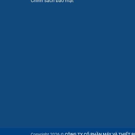
Chính sách bảo mật
Copyright 2026 ©
CÔNG TY CỔ PHẦN MÁY VÀ THIẾT B