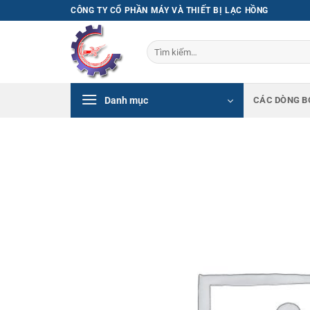
Bỏ
CÔNG TY CỔ PHẦN MÁY VÀ THIẾT BỊ LẠC HỒNG
qua
nội
Tìm
dung
kiếm:
Danh mục
CÁC DÒNG B