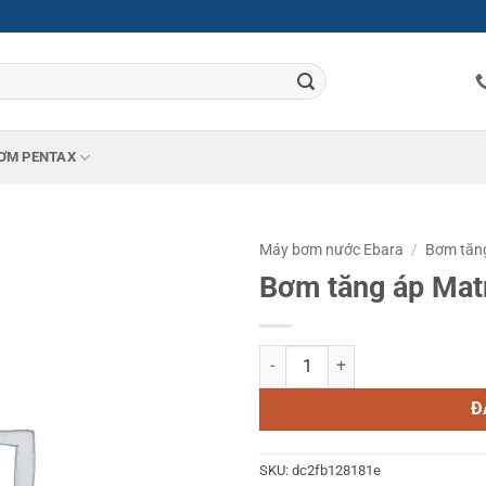
ƠM PENTAX
Máy bơm nước Ebara
/
Bơm tăng
Bơm tăng áp Matr
Bơm tăng áp Matrix 5-9T/2.2 số 
Đ
SKU:
dc2fb128181e