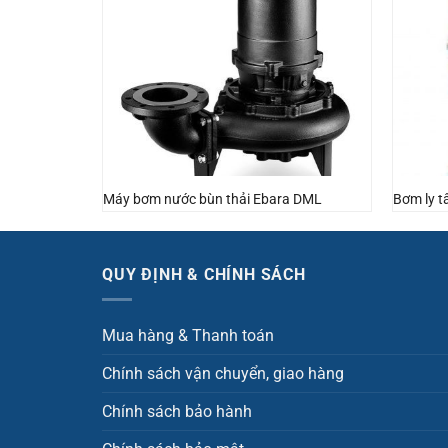
ht
Máy bơm nước bùn thải Ebara DML
Bơm ly t
QUY ĐỊNH & CHÍNH SÁCH
Mua hàng & Thanh toán
Chính sách vận chuyển, giao hàng
Chính sách bảo hành