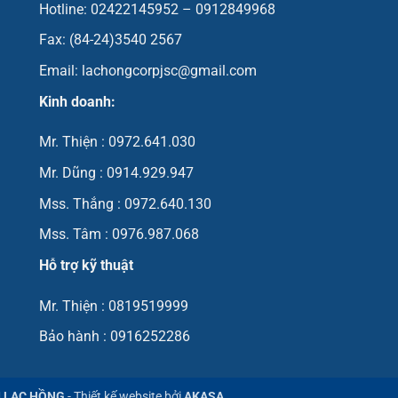
Hotline: 02422145952 – 0912849968
Fax: (84-24)3540 2567
Email: lachongcorpjsc@gmail.com
Kinh doanh:
Mr. Thiện : 0972.641.030
Mr. Dũng : 0914.929.947
Mss. Thắng : 0972.640.130
Mss. Tâm : 0976.987.068
Hỗ trợ kỹ thuật
Mr. Thiện : 0819519999
Bảo hành : 0916252286
Ị LẠC HỒNG
- Thiết kế website bởi
AKASA