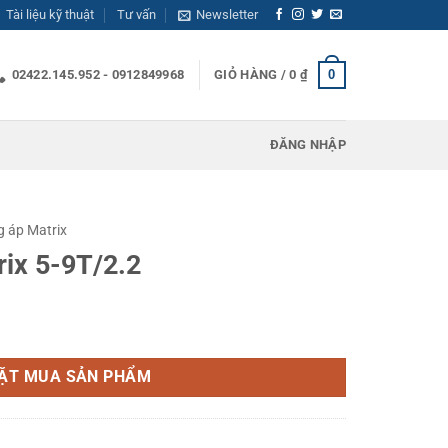
Tài liệu kỹ thuật
Tư vấn
Newsletter
0
02422.145.952 - 0912849968
GIỎ HÀNG /
0
₫
ĐĂNG NHẬP
 áp Matrix
ix 5-9T/2.2
lượng
ẶT MUA SẢN PHẨM