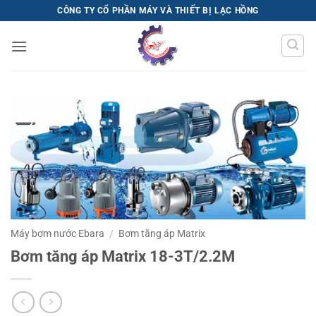
Bỏ
CÔNG TY CỔ PHẦN MÁY VÀ THIẾT BỊ LẠC HỒNG
qua
nội
dung
Máy bơm nước Ebara
/
Bơm tăng áp Matrix
Bơm tăng áp Matrix 18-3T/2.2M