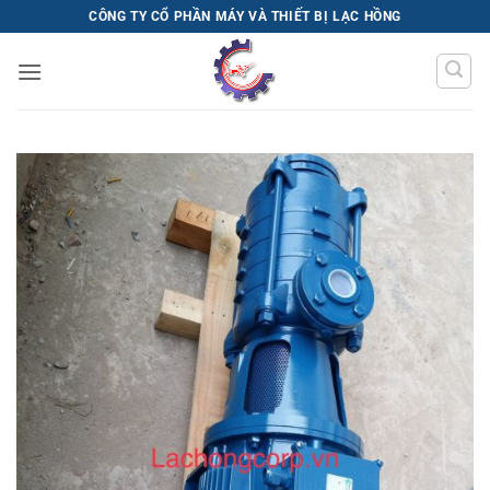
Bỏ
CÔNG TY CỔ PHẦN MÁY VÀ THIẾT BỊ LẠC HỒNG
qua
nội
dung