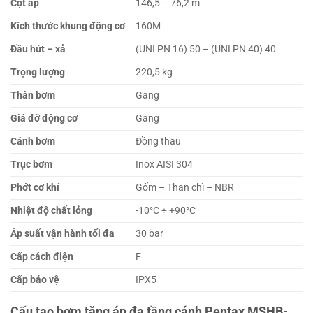
Cột áp
146,5 – 76,2 m
Kích thước khung động cơ
160M
Đầu hút – xả
(UNI PN 16) 50 – (UNI PN 40) 40
Trọng lượng
220,5 kg
Thân bơm
Gang
Giá đỡ động cơ
Gang
Cánh bơm
Đồng thau
Trục bơm
Inox AISI 304
Phớt cơ khí
Gốm – Than chì – NBR
Nhiệt độ chất lỏng
-10°C ÷ +90°C
Áp suất vận hành tối đa
30 bar
Cấp cách điện
F
Cấp bảo vệ
IPX5
Cấu tạo bơm tăng áp đa tầng cánh Pentax MSHB-