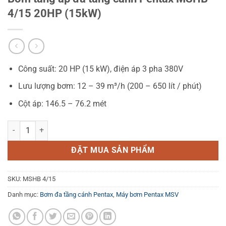
4/15 20HP (15kW)
Công suất: 20 HP (15 kW), điện áp 3 pha 380V
Lưu lượng bơm: 12 – 39 m³/h (200 – 650 lít / phút)
Cột áp: 146.5 – 76.2 mét
Bơm tăng áp đa tầng cánh Pentax MSHB-4/15 20HP (15kW) số lượn
ĐẶT MUA SẢN PHẨM
SKU:
MSHB 4/15
Danh mục:
Bơm đa tầng cánh Pentax
,
Máy bơm Pentax MSV