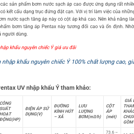
 các sản phẩm bơm nước sạch áp cao được ứng dụng rất nhiề
 kết cấu dạng trục đứng đặt cạn. Với vị trí làm việc của nhữn
m nước sạch tăng áp này có cột áp khá cao. Nên khả năng là
phẩm bơm tăng áp Pentax này tương đối cao và ổn định. Nhờ
cả người dùng.
hập khẩu nguyên chiếc Ý giá ưu đãi
 nhập khẩu nguyên chiếc Ý 100% chất lượng cao, gi
Pentax UV nhập khẩu Ý tham khảo:
GIÁ 
CÔNG
ĐƯỜNG
LƯU
CỘT
THA
SUẤT
ĐIỆN ÁP SỬ
KÍNH HÚT
LƯỢNG
ÁP
KHẢO
HOẠT
DỤNG(V)
– XẢ
BƠM(m3/h)
(mét)
CHƯ
ĐỘNG(HP)
GỒM
73.6 –