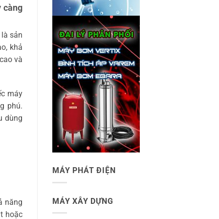
y càng
là sản
o, khả
 cao và
ếc máy
g phú.
u dùng
MÁY PHÁT ĐIỆN
MÁY XÂY DỰNG
hả năng
ạt hoặc