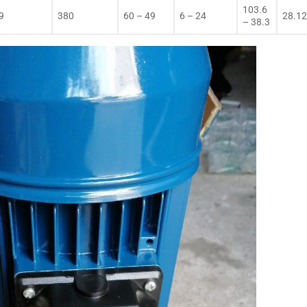
103.6
9
380
60 – 49
6 – 24
28.1
– 38.3