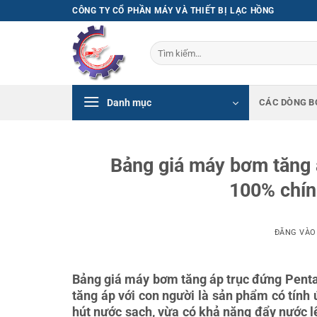
Bỏ
CÔNG TY CỔ PHẦN MÁY VÀ THIẾT BỊ LẠC HỒNG
qua
nội
Tìm
dung
kiếm:
Danh mục
CÁC DÒNG B
Bảng giá máy bơm tăng 
100% chín
ĐĂNG VÀ
Bảng giá máy bơm tăng áp trục đứng Pent
tăng áp với con người là sản phẩm có tín
hút nước sạch, vừa có khả năng đẩy nước lê