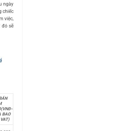
u ngày
g chiếc
m việc,
 đó sẽ
á
BÁN
M
(VNĐ-
A BAO
 VAT)