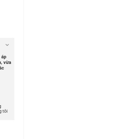
 áp
h, vừa
ác
g
 tôi