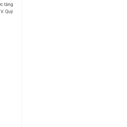
ớc tăng
 V. Quý