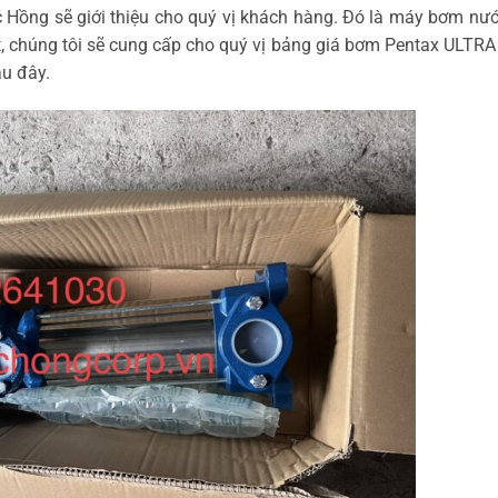
ạc Hồng sẽ giới thiệu cho quý vị khách hàng. Đó là máy bơm nư
t, chúng tôi sẽ cung cấp cho quý vị bảng giá bơm Pentax ULTRA
au đây.