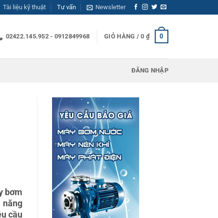
Tài liệu kỹ thuật
Tư vấn
Newsletter
0
02422.145.952 - 0912849968
GIỎ HÀNG /
0
₫
ĐĂNG NHẬP
áy bơm
ả năng
êu cầu