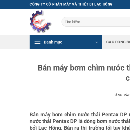
Bỏ
CÔNG TY CỔ PHẦN MÁY VÀ THIẾT BỊ LẠC HỒNG
qua
nội
Tìm
dung
kiếm:
Danh mục
CÁC DÒNG B
Bán máy bơm chìm nước th
c
ĐĂNG VÀ
Bán máy bơm chìm nước thải Pentax DP n
nước thải Pentax DP là dòng bơm nước thải
bởi Lạc Hồng. Bán ra thị trường tới tay k