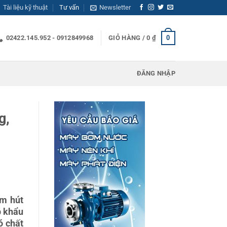
Tài liệu kỹ thuật
Tư vấn
Newsletter
0
02422.145.952 - 0912849968
GIỎ HÀNG /
0
₫
ĐĂNG NHẬP
g,
ìm hút
p khẩu
ó chất