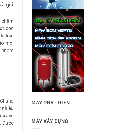
và giá
n phẩm
ược con
là loại
ảo môi
ản phẩm
. Chúng
MÁY PHÁT ĐIỆN
t nhiều
quý vị.
MÁY XÂY DỰNG
. Được