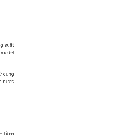
g suất
c model
sử dụng
m nước
c làm