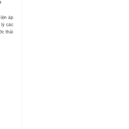
o
iện áp
 lý các
ớc thải