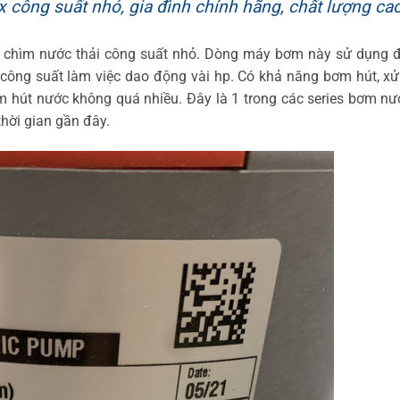
công suất nhỏ, gia đình chính hãng, chất lượng ca
 chìm nước thải công suất nhỏ. Dòng máy bơm này sử dụng đ
ông suất làm việc dao động vài hp. Có khả năng bơm hút, xử
m hút nước không quá nhiều. Đây là 1 trong các series bơm nư
hời gian gần đây.