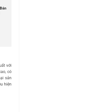
 Bán
:
ất với
cao, có
oại sản
u hiện