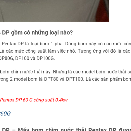
 DP gồm có những loại nào?
 Pentax DP là loại bơm 1 pha. Dòng bơm này có các mức côn
. Là các mức công suất làm việc nhỏ. Tương ứng với đó là cá
 DP80G, DP100 và DP100G.
 bơm chìm nước thải này. Nhưng là các model bơm nước thải 
1 trong 2 model bơm là DPT80 và DPT100. Là các sản phẩm bơ
Pentax DP 60 G công suất 0.4kw
P60G
x DP – Máy bơm chìm nước thải Pentax DP đượ