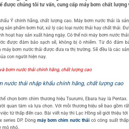
ể được chúng tôi tư vấn, cung cấp máy bơm chất lượng 
hẩu Ý chính hãng, chất lượng cao. Máy bơm nước thải là sả
g sản phẩm bơm hút, xử lý các loại nước thải hay chất thải. Đ
nh hoạt hay sản xuất hàng ngày. Có thể nói máy bơm nước thải 
nước được đảm bảo sạch sẽ, không bị ô nhiễm. Từ đó đảm b
à máy bơm nước thải được đưa ra thị trường. Sẽ đều là các s
của con người hiện nay.
à bơm nước thải chính hãng, chất lượng cao
nước thải nhập khẩu chính hãng, chất lượng cao
thể chọn bơm chìm thương hiệu Tsurumi, Ebara hay là Pentax
ười quan tâm và lựa chọn. Với mỗi thương hiệu sẽ bao gồm rấ
 từ thấp đến cao. Bài viết này thì Lạc Hồng sẽ giới thiệu tới 
x series DP. Dòng
máy bơm chìm nước thải
có công suất thấp
y mô nhỏ.