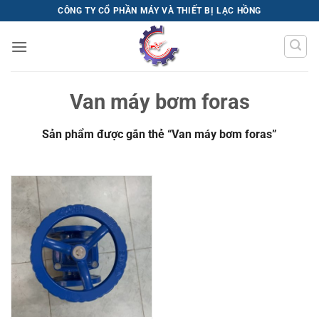
Bỏ
CÔNG TY CỔ PHẦN MÁY VÀ THIẾT BỊ LẠC HỒNG
qua
nội
dung
Van máy bơm foras
Sản phẩm được gắn thẻ “Van máy bơm foras”