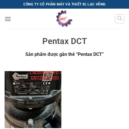
Bỏ
CÔNG TY CỔ PHẦN MÁY VÀ THIẾT BỊ LẠC HỒNG
qua
nội
dung
Pentax DCT
Sản phẩm được gắn thẻ “Pentax DCT”