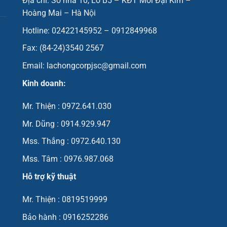
Địa chỉ: Số nhà 10, Lô B5 – KĐT Mới Đại Kim –
Hoàng Mai – Hà Nội
Hotline: 02422145952 – 0912849968
Fax: (84-24)3540 2567
Email: lachongcorpjsc@gmail.com
Kinh doanh:
Mr. Thiện : 0972.641.030
Mr. Dũng : 0914.929.947
Mss. Thắng : 0972.640.130
Mss. Tâm : 0976.987.068
Hỗ trợ kỹ thuật
Mr. Thiện : 0819519999
Bảo hành : 0916252286