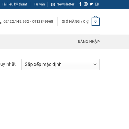
Tài liệu kỹ thuật
Tư vấn
Newsletter
0
02422.145.952 - 0912849968
GIỎ HÀNG /
0
₫
ĐĂNG NHẬP
duy nhất