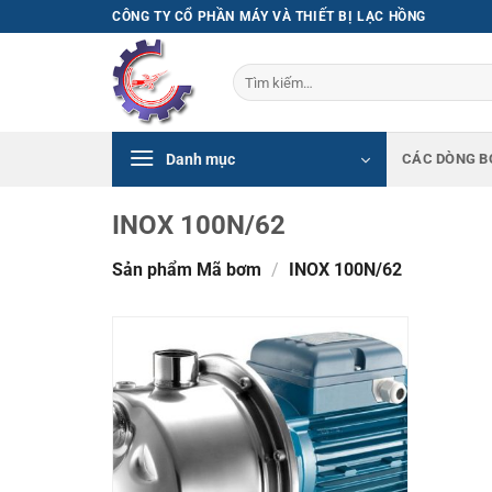
Bỏ
CÔNG TY CỔ PHẦN MÁY VÀ THIẾT BỊ LẠC HỒNG
qua
nội
Tìm
dung
kiếm:
Danh mục
CÁC DÒNG B
INOX 100N/62
Sản phẩm Mã bơm
/
INOX 100N/62