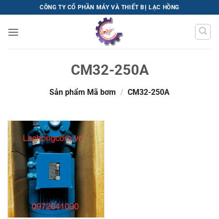
Bỏ
CÔNG TY CỔ PHẦN MÁY VÀ THIẾT BỊ LẠC HỒNG
qua
nội
dung
CM32-250A
Sản phẩm Mã bơm
/
CM32-250A