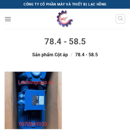
Bỏ
CÔNG TY CỔ PHẦN MÁY VÀ THIẾT BỊ LẠC HỒNG
qua
nội
dung
78.4 - 58.5
Sản phẩm Cột áp
/
78.4 - 58.5