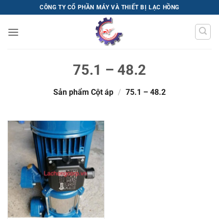
Bỏ
CÔNG TY CỔ PHẦN MÁY VÀ THIẾT BỊ LẠC HỒNG
qua
nội
dung
75.1 – 48.2
Sản phẩm Cột áp
/
75.1 – 48.2