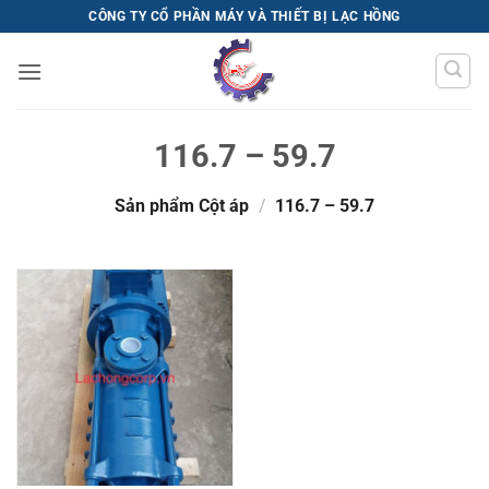
Bỏ
CÔNG TY CỔ PHẦN MÁY VÀ THIẾT BỊ LẠC HỒNG
qua
nội
dung
116.7 – 59.7
Sản phẩm Cột áp
/
116.7 – 59.7