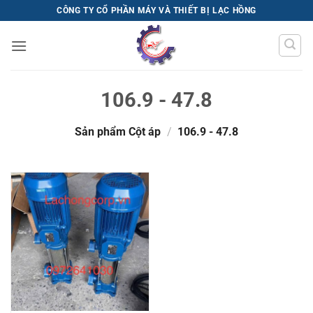
Bỏ
CÔNG TY CỔ PHẦN MÁY VÀ THIẾT BỊ LẠC HỒNG
qua
nội
dung
106.9 - 47.8
Sản phẩm Cột áp
/
106.9 - 47.8