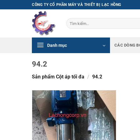
Bỏ
CÔNG TY CỔ PHẦN MÁY VÀ THIẾT BỊ LẠC HỒNG
qua
nội
Tìm
dung
kiếm:
Danh mục
CÁC DÒNG B
94.2
Sản phẩm Cột áp tối đa
/
94.2