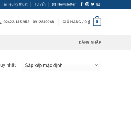
Tài liệu kỹ thuật
Tư vấn
Newsletter
0
02422.145.952 - 0912849968
GIỎ HÀNG /
0
₫
ĐĂNG NHẬP
duy nhất