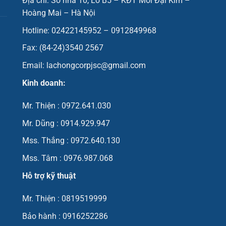
Địa chỉ: Số nhà 10, Lô B5 – KĐT Mới Đại Kim –
Hoàng Mai – Hà Nội
Hotline: 02422145952 – 0912849968
Fax: (84-24)3540 2567
Email: lachongcorpjsc@gmail.com
Kinh doanh:
Mr. Thiện : 0972.641.030
Mr. Dũng : 0914.929.947
Mss. Thắng : 0972.640.130
Mss. Tâm : 0976.987.068
Hỗ trợ kỹ thuật
Mr. Thiện : 0819519999
Bảo hành : 0916252286