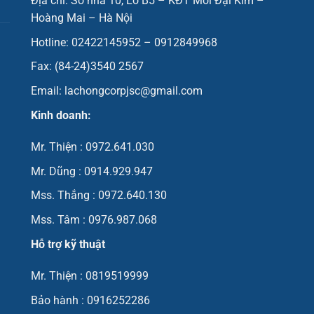
Địa chỉ: Số nhà 10, Lô B5 – KĐT Mới Đại Kim –
Hoàng Mai – Hà Nội
Hotline: 02422145952 – 0912849968
Fax: (84-24)3540 2567
Email: lachongcorpjsc@gmail.com
Kinh doanh:
Mr. Thiện : 0972.641.030
Mr. Dũng : 0914.929.947
Mss. Thắng : 0972.640.130
Mss. Tâm : 0976.987.068
Hỗ trợ kỹ thuật
Mr. Thiện : 0819519999
Bảo hành : 0916252286