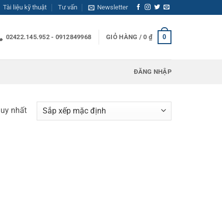
Tài liệu kỹ thuật
Tư vấn
Newsletter
0
02422.145.952 - 0912849968
GIỎ HÀNG /
0
₫
ĐĂNG NHẬP
duy nhất