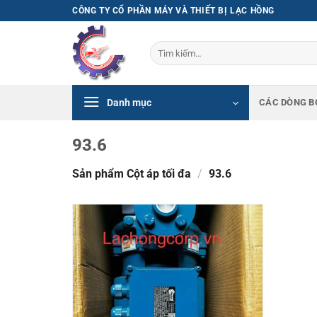
Bỏ
CÔNG TY CỔ PHẦN MÁY VÀ THIẾT BỊ LẠC HỒNG
qua
nội
Tìm
dung
kiếm:
Danh mục
CÁC DÒNG B
93.6
Sản phẩm Cột áp tối đa
/
93.6